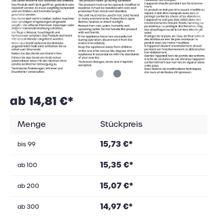
ab 14,81 €*
Menge
Stückpreis
15,73 €*
bis
99
15,35 €*
ab
100
15,07 €*
ab
200
14,97 €*
ab
300