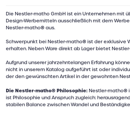
Die Nestler-matho GmbH ist ein Unternehmen mit über
Uhren (Wand / Wecker)
RFID
Design-Werbemitteln ausschließlich mit dem Werbem
Nestler-matho® aus.
Schwerpunkt bei Nestler-matho® ist der exklusive 
erhalten. Neben Ware direkt ab Lager bietet Nestl
Aufgrund unserer jahrzehntelangen Erfahrung können 
nicht in unserem Katalog aufgeführt ist oder individu
der den gewünschten Artikel in der gewohnten Nestl
Die Nestler-matho® Philosophie:
Nestler-matho® is
ist Philosophie und Anspruch zugleich: herausragend
stabilen Balance zwischen Wandel und Beständigkei